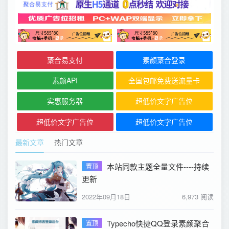
聚合易支付
素颜聚合登录
素颜API
全国包邮免费送流量卡
实惠服务器
超低价文字广告位
超低价文字广告位
超低价文字广告位
最新文章
热门文章
本站同款主题全量文件----持续
置顶
更新
2022年09月18日
6,973 阅读
Typecho快捷QQ登录素颜聚合
置顶