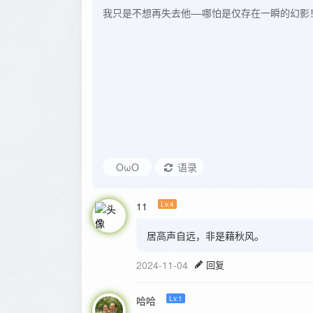
OωO
语录
11
Lv.4
居高声自远，非是藉秋风。
2024-11-04
回复
哈哈
Lv.1