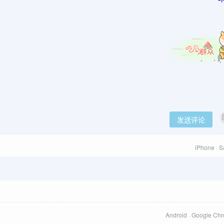
发送评论
iPhone · S
Android · Google Ch