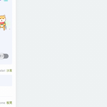
afari
沙发
rome
板凳