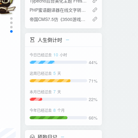
Typecho后台美化主题 Fresh模板
广告
PHP蜜语翻译器在线文字转码解码源码
帝国CMS7.5仿《3500游戏》在线H5游戏门户网站源码 带移动端同步生成插件
人生倒计时
10
今日已经过去
小时
44%
5
这周已经过去
天
71%
7
本月已经过去
天
22%
8
今年已经过去
个月
66%
舔狗日记