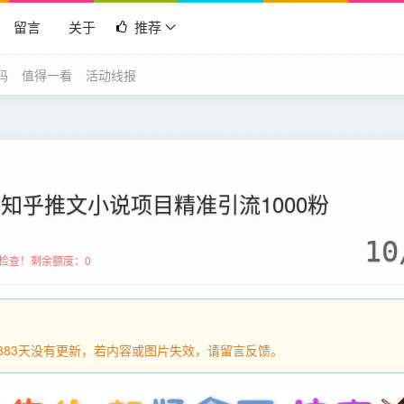
留言
关于
推荐
码
值得一看
活动线报
作知乎推文小说项目精准引流1000粉
10
检查！
剩余额度：0
过1383天没有更新，若内容或图片失效，请留言反馈。