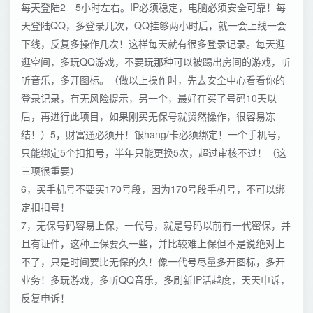
每天登陆2－5小时左右。IP必须稳定，电脑必须安全可靠！每
天登陆QQ，多登录几次，QQ挂够两小时后，就一会上线一会
下线，反复多操作几次！这样每天就有很多登录记录。每天逛
逛空间，多玩QQ游戏，不要玩那种可以被踢出房间的游戏，听
听音乐，多开图标。（做以上操作时，先去安全中心看看你的
登录记录，有无风险提示，另一个，最好在买了号码10天以
后，再进行此项目，如果刚买无保号就贸然操作，很容易冻
结！）5，财富通必须开！银hang/卡必须绑定！一个手机号，
只能绑定5个扣扣号，半年只能更换5次，超过审核不过！（这
三项很重要）
6，买手机号不要买170号段，因为170号段手机号，不可以绑
定扣扣号！
7，无保号码容易上保，一代号，就是号码以前有一代密保，并
且有证件，这种上保要久一些，并比较难上保但不是说绝对上
不了，只是时间要比无保的久！像一代号尽量多开图标，多开
业务！多玩游戏，多听QQ音乐，多刷新IP活越度，天天申诉，
反复申诉！