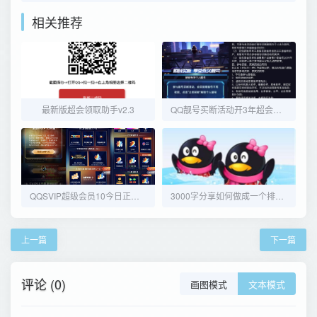
相关推荐
最新版超会领取助手v2.3
QQ靓号买断活动开3年超会即可
QQSVIP超级会员10今日正式上线
3000字分享如何做成一个排名第一的QQ群？
上一篇
下一篇
评论 (0)
画图模式
文本模式