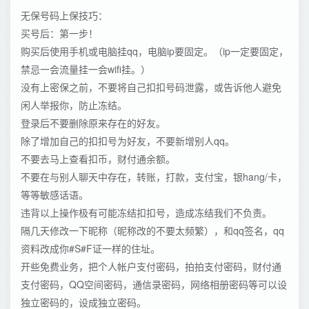
无保号码上保技巧：
买号后：第一步！
购买后使用手机或电脑挂qq，电脑ip要固定。（ip一定要固定，
禁忌一会流量挂一会wifi挂。）
没有上密保之前，不要将自己扣扣号码泄露，或告诉他人避免
闲人举报你，防止冻结。
登录后不要删除原来存在的好友。
除了增加自己的扣扣号为好友，不要新增别人qq。
不要去马上查看扣币，财付通余额。
不要在与别人聊天中存在，转账，打款，支付宝，银hang/卡，
等等敏感话语。
违背以上操作极有可能冻结扣扣号，造成冻结我们不负责。
隔几天修改一下昵称（昵称改的不要太频繁），和qq签名，qq
资料改成你#S#F证一样的住址。
开些免费业务，把个人帐户支付密码，拍拍支付密码，财付通
支付密码，QQ空间密码，通信录密码，网络相册密码等可以设
独立密码的，设成独立密码。