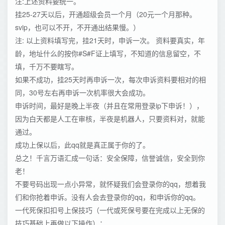
注:上述资料要统一。
挂25-27天以后，开通超级会员一个月（20元一个月那种。
svip，也可以不开，不开通出结果慢。）
注: 以上资料填写完，挂21天时，申诉一次。 资料要真实，年
龄，地址什么的按你#S#F证上填写，不知道的信息留空，不
填，千万不要瞎写。
如果不成功，挂25天时再申诉一次，每次申诉资料要相对的相
同，30号左右再申诉一次机率很大会成功。
申诉时间，最好是晚上半夜（并且在常用登录ip下申诉！），
因为白天都是人工在审核，半夜是机器人，只要资料对，就能
通过。
成功上保以后，此qq就是真正属于你的了。
总之！千言万语汇成一句话：安全保障，信誉诚信，安全到你
老！
不要号码出现一点小异常，就怀疑我们会登录你的qq，想着我
们和你抢着申诉。没有人会去登录你的qq，和申诉你的qq。
一代死保扣扣号上保技巧（一代或死保号要在完成以上无保的
技巧基础上再做以下操作）：