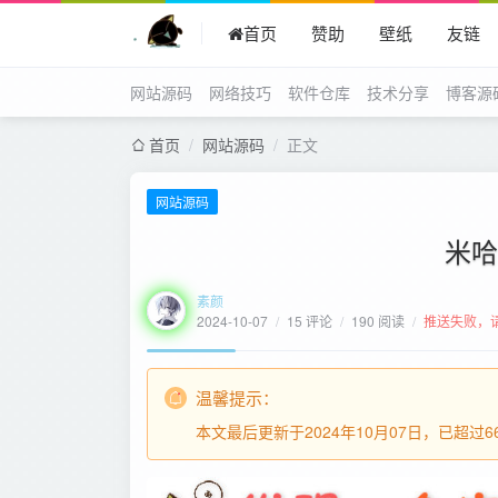
首页
赞助
壁纸
友链
网站源码
网络技巧
软件仓库
技术分享
博客源
首页
/
网站源码
/
正文
网站源码
米哈
素颜
2024-10-07
/
15 评论
/
190 阅读
/
推送失败，
温馨提示：
本文最后更新于2024年10月07日，已超