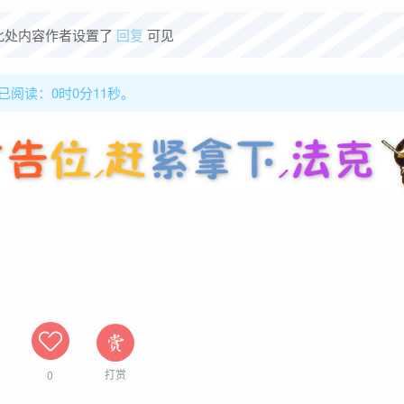
此处内容作者设置了
回复
可见
已阅读：0时0分12秒。
打赏
0