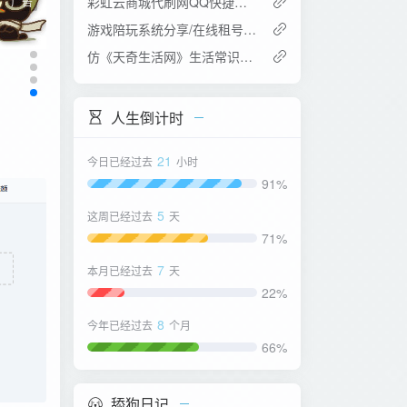
彩虹云商城代刷网QQ快捷登录设置教程,附QQ互联分发api平台地址
广告
游戏陪玩系统分享/在线租号系统/小姐姐陪玩任务系统/网游主播任务威客平台源码/绝地吃鸡LOL在线下单
仿《天奇生活网》生活常识美食女性时尚综合资讯门户网站源码+手机版
人生倒计时
21
今日已经过去
小时
91%
5
这周已经过去
天
71%
7
本月已经过去
天
22%
8
今年已经过去
个月
66%
舔狗日记