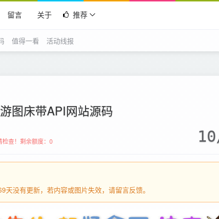
留言
关于
推荐
码
值得一看
活动线报
游图床带API网站源码
10
请检查！
剩余额度：0
过669天没有更新，若内容或图片失效，请留言反馈。