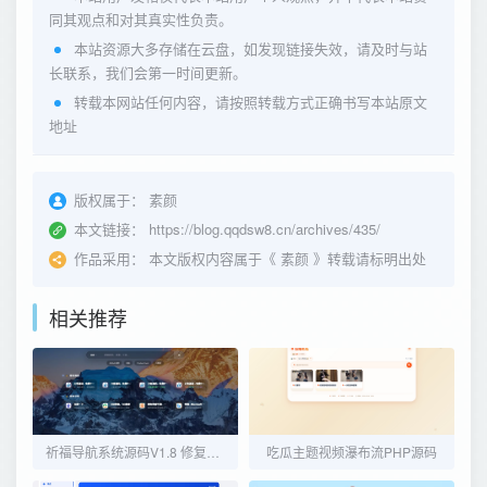
同其观点和对其真实性负责。
本站资源大多存储在云盘，如发现链接失效，请及时与站
长联系，我们会第一时间更新。
转载本网站任何内容，请按照转载方式正确书写本站原文
地址
版权属于：
素颜
本文链接：
https://blog.qqdsw8.cn/archives/435/
作品采用：
本文版权内容属于《
素颜
》转载请标明出处
相关推荐
祈福导航系统源码V1.8 修复Bug版本
吃瓜主题视频瀑布流PHP源码