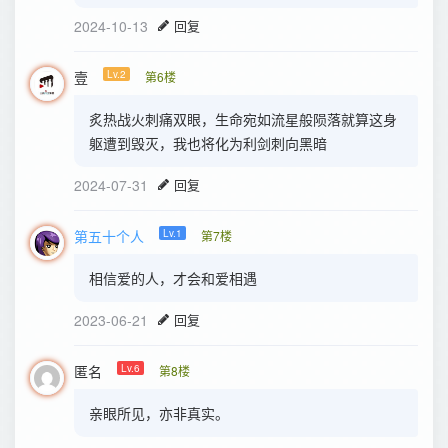
2024-10-13
回复
壹
Lv.2
第6楼
炙热战火刺痛双眼，生命宛如流星般陨落就算这身
躯遭到毁灭，我也将化为利剑刺向黑暗
2024-07-31
回复
第五十个人
Lv.1
第7楼
相信爱的人，才会和爱相遇
2023-06-21
回复
匿名
Lv.6
第8楼
亲眼所见，亦非真实。