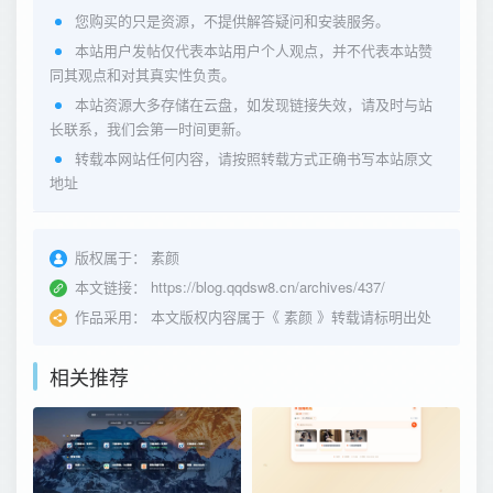
您购买的只是资源，不提供解答疑问和安装服务。
本站用户发帖仅代表本站用户个人观点，并不代表本站赞
同其观点和对其真实性负责。
本站资源大多存储在云盘，如发现链接失效，请及时与站
长联系，我们会第一时间更新。
转载本网站任何内容，请按照转载方式正确书写本站原文
地址
版权属于：
素颜
本文链接：
https://blog.qqdsw8.cn/archives/437/
作品采用：
本文版权内容属于《
素颜
》转载请标明出处
相关推荐