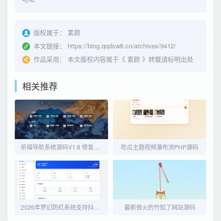
版权属于：
素颜
本文链接：
https://blog.qqdsw8.cn/archives/9412/
作品采用：
本文版权内容属于《
素颜
》转载请标明出处
相关推荐
祈福导航系统源码V1.8 修复Bug版本
吃瓜主题视频瀑布流PHP源码
2026年梦幻防红系统支持抖音圆码带用户中心支付
最新很火的竹知了网站源码