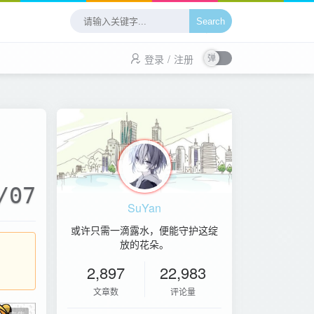
Search
登录
/
注册
/07
SuYan
或许只需一滴露水，便能守护这绽
放的花朵。
2,897
22,983
文章数
评论量