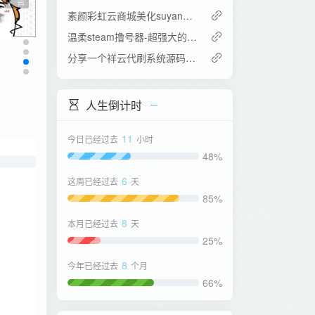
广告
素颜彩虹云商城美化suyan模板
温柔steam撸号器-超强大的QQkey获取器
分享一个祥云代刷系统源码【非泛滥版】
人生倒计时
11
今日已经过去
小时
48%
6
这周已经过去
天
85%
8
本月已经过去
天
25%
8
今年已经过去
个月
66%